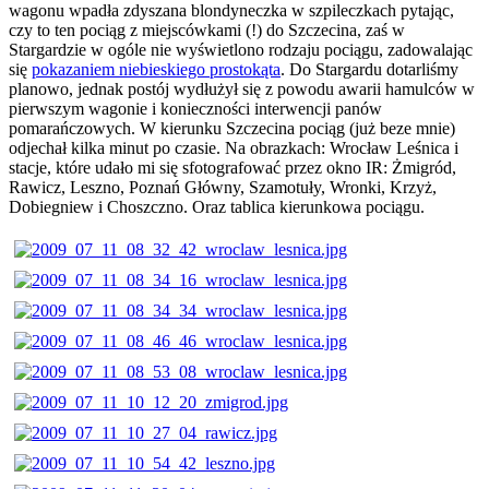
wagonu wpadła zdyszana blondyneczka w szpileczkach pytając,
czy to ten pociąg z miejscówkami (!) do Szczecina, zaś w
Stargardzie w ogóle nie wyświetlono rodzaju pociągu, zadowalając
się
pokazaniem niebieskiego prostokąta
. Do Stargardu dotarliśmy
planowo, jednak postój wydłużył się z powodu awarii hamulców w
pierwszym wagonie i konieczności interwencji panów
pomarańczowych. W kierunku Szczecina pociąg (już beze mnie)
odjechał kilka minut po czasie. Na obrazkach: Wrocław Leśnica i
stacje, które udało mi się sfotografować przez okno IR: Żmigród,
Rawicz, Leszno, Poznań Główny, Szamotuły, Wronki, Krzyż,
Dobiegniew i Choszczno. Oraz tablica kierunkowa pociągu.