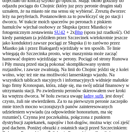
dojechało do końca) szybko go opuścili. Mając około godziny do
odjazdu pociągu do Chojnic (który juz przy peronie drugim stał)
uznałem, że na miasto nie ma sensu się wybierać. Zresztą dworzec
leży na peryferiach. Postanowiłem za to powłóczyć się po stacji i
dworcu. W trakcie moich spacerów po peronach z piskiem
hamulców wjechał osobowy ze Słupska (przez Miastko) w
fotogenicznym zestawieniu
SU42
+ 2x
Bhp
(spora już rzadkość). Od
kiedy pamiętam (a jeździłem przez Szczecinek wielokrotnie jeszcze
jako konduktor) zawsze pociągi ze Słupska (i to zarówno przez
Miastko jak i przez Białogard) wjeżdżały w ten sposób. Te linie
wbiegają do Szczecinka prosto, więc maszynista może zacząć
hamować dopiero wjeżdżając w perony. Pociągi od strony Runowa
i Piły muszą przed stacją pokonać skomplikowany system
rozjazdów, i zawsze zwalniają. Na linii do Chojnic jeździ się z kolei
wolno, więc też nie ma możliwości lanserskiego wjazdu. Na
wszystkich tablicach stacyjnych i informacyjnych widnieje malutkie
logo firmy Kronospan, która, zdaje się, ma swój udział finansowy w
utrzymaniu stacji. Po zwiedzeniu peronów skierowałem swe kroki
ku wnętrzu dworca. W holu zwraca uwagę
ładny sufit
, jest dosyć
czysto, żuli nie stwierdziłem. Za to na pierwszym peronie zaczepiło
mnie trzech mocno wczorajszych panów zainteresowanych
udzieleniem wywiadu (za odpowiednie honorarium, ma się
rozumieć). Czynna jest poczekalnia, połączona z punktem
dystrybucji zapiekanek, napojów i hot-dogów, można więc coś zjeść
pod dachem. Poniżej obrazki z ostatnich stacji przed Szczecinkiem: