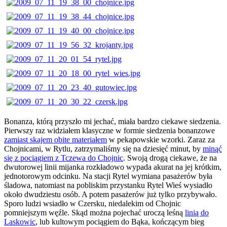
Bonanza, którą przyszło mi jechać, miała bardzo ciekawe siedzenia.
Pierwszy raz widziałem klasyczne w formie siedzenia bonanzowe
zamiast skajem obite materiałem
w pekapowskie wzorki. Zaraz za
Chojnicami, w Rytlu, zatrzymaliśmy się na dziesięć minut, by
minąć
się z pociągiem z Tczewa do Chojnic
. Swoją drogą ciekawe, że na
dwutorowej linii mijanka rozkładowo wypada akurat na jej krótkim,
jednotorowym odcinku. Na stacji Rytel wymiana pasażerów była
śladowa, natomiast na pobliskim przystanku Rytel Wieś wysiadło
około dwudziestu osób. A potem pasażerów już tylko przybywało.
Sporo ludzi wsiadło w Czersku, niedalekim od Chojnic
pomniejszym węźle. Skąd można pojechać uroczą leśną
linią do
Laskowic
, lub kultowym pociągiem do Bąka, kończącym bieg