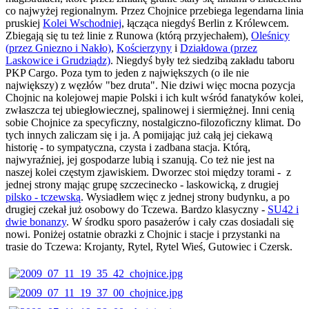
co najwyżej regionalnym. Przez Chojnice przebiega legendarna linia
pruskiej
Kolei Wschodniej
, łącząca niegdyś Berlin z Królewcem.
Zbiegają się tu też linie z Runowa (którą przyjechałem),
Oleśnicy
(przez Gniezno i Nakło)
,
Kościerzyny
i
Działdowa (przez
Laskowice i Grudziądz)
. Niegdyś były też siedzibą zakładu taboru
PKP Cargo. Poza tym to jeden z największych (o ile nie
największy) z węzłów "bez druta". Nie dziwi więc mocna pozycja
Chojnic na kolejowej mapie Polski i ich kult wśród fanatyków kolei,
zwłaszcza tej ubiegłowiecznej, spalinowej i siermiężnej. Inni cenią
sobie Chojnice za specyficzny, nostalgiczno-filozoficzny klimat. Do
tych innych zaliczam się i ja. A pomijając już całą jej ciekawą
historię - to sympatyczna, czysta i zadbana stacja. Którą,
najwyraźniej, jej gospodarze lubią i szanują. Co też nie jest na
naszej kolei częstym zjawiskiem. Dworzec stoi między torami - z
jednej strony mając grupę szczecinecko - laskowicką, z drugiej
pilsko - tczewską
. Wysiadłem więc z jednej strony budynku, a po
drugiej czekał już osobowy do Tczewa. Bardzo klasyczny -
SU42 i
dwie bonanzy
. W środku sporo pasażerów i cały czas dosiadali się
nowi. Poniżej ostatnie obrazki z Chojnic i stacje i przystanki na
trasie do Tczewa: Krojanty, Rytel, Rytel Wieś, Gutowiec i Czersk.