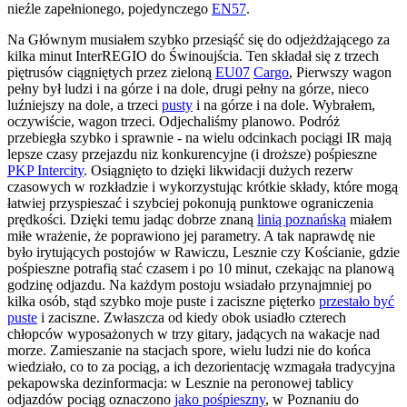
nieźle zapełnionego, pojedynczego
EN57
.
Na Głównym musiałem szybko przesiąść się do odjeżdżającego za
kilka minut InterREGIO do Świnoujścia. Ten składał się z trzech
piętrusów ciągniętych przez zieloną
EU07
Cargo
, Pierwszy wagon
pełny był ludzi i na górze i na dole, drugi pełny na górze, nieco
luźniejszy na dole, a trzeci
pusty
i na górze i na dole. Wybrałem,
oczywiście, wagon trzeci. Odjechaliśmy planowo. Podróż
przebiegła szybko i sprawnie - na wielu odcinkach pociągi IR mają
lepsze czasy przejazdu niz konkurencyjne (i droższe) pośpieszne
PKP Intercity
. Osiągnięto to dzięki likwidacji dużych rezerw
czasowych w rozkładzie i wykorzystując krótkie składy, które mogą
łatwiej przyspieszać i szybciej pokonują punktowe ograniczenia
prędkości. Dzięki temu jadąc dobrze znaną
linią poznańską
miałem
miłe wrażenie, że poprawiono jej parametry. A tak naprawdę nie
było irytujących postojów w Rawiczu, Lesznie czy Kościanie, gdzie
pośpieszne potrafią stać czasem i po 10 minut, czekając na planową
godzinę odjazdu. Na każdym postoju wsiadało przynajmniej po
kilka osób, stąd szybko moje puste i zaciszne pięterko
przestało być
puste
i zaciszne. Zwłaszcza od kiedy obok usiadło czterech
chłopców wyposażonych w trzy gitary, jadących na wakacje nad
morze. Zamieszanie na stacjach spore, wielu ludzi nie do końca
wiedziało, co to za pociąg, a ich dezorientację wzmagała tradycyjna
pekapowska dezinformacja: w Lesznie na peronowej tablicy
odjazdów pociąg oznaczono
jako pośpieszny
, w Poznaniu do