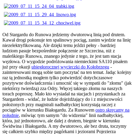
Od Stargardu do Runowa jedziemy dwutorową linią pod drutem.
Kawał drogi pokonuje ten spalinowy pociąg, zanim wjedzie na linię
niezelektryfikowaną. Ale dzięki temu jeździ pełny - bardziej
ludziom pasuje bezpośrednie połączenie ze Szczecina, niż z
maleńkiego Runowa, znanego jedynie z tego, że jest tam stacja
węzłowa. O wygodzie podróżowania niemieckimi SA110 pisałem
już przy okazji
ubiegłorocznej wycieczki do Kołobrzegu
-
zainteresowani mogą sobie tam poczytać na ten temat. Jadąc kolejny
raz tą jednostką mogłem tylko potwierdzić dotychczasowe
pozytywne doświadczenia i umocnić się w sympatii do "złomu" (jak
niektórzy twierdzą) zza Odry. Więcej takiego złomu na naszych
torach poproszę. Mało kto wysiadał na stacjach i przystankach za
Stargardem - widać, że ludzie dojeżdżający do i z miejscowości
położonych przy magistrali nadbałtyckiej korzystają raczej z
pociągów w kierunku Białogardu. Za Runowem
ostro skręcamy na
południe
, mówiąc tym samym "do widzenia" linii nadbałtyckiej,
która, już jednotorowo, ale dalej z drutem, biegnie w kierunku
Świdwina i Białogardu. A my dwutorowo, ale bez druta, toczymy
się całkiem szybko między pagórkami i jeziorami Pojezierza