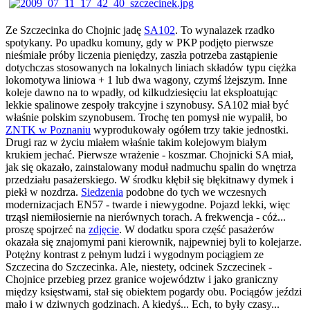
Ze Szczecinka do Chojnic jadę
SA102
. To wynalazek rzadko
spotykany. Po upadku komuny, gdy w PKP podjęto pierwsze
nieśmiałe próby liczenia pieniędzy, zaszła potrzeba zastąpienie
dotychczas stosowanych na lokalnych liniach składów typu ciężka
lokomotywa liniowa + 1 lub dwa wagony, czymś lżejszym. Inne
koleje dawno na to wpadły, od kilkudziesięciu lat eksploatując
lekkie spalinowe zespoły trakcyjne i szynobusy. SA102 miał być
właśnie polskim szynobusem. Trochę ten pomysł nie wypalił, bo
ZNTK w Poznaniu
wyprodukowały ogółem trzy takie jednostki.
Drugi raz w życiu miałem właśnie takim kolejowym białym
krukiem jechać. Pierwsze wrażenie - koszmar. Chojnicki SA miał,
jak się okazało, zainstalowany moduł nadmuchu spalin do wnętrza
przedziału pasażerskiego. W środku kłębił się błękitnawy dymek i
piekł w nozdrza.
Siedzenia
podobne do tych we wczesnych
modernizacjach EN57 - twarde i niewygodne. Pojazd lekki, więc
trząsł niemiłosiernie na nierównych torach. A frekwencja - cóż...
proszę spojrzeć na
zdjęcie
. W dodatku spora część pasażerów
okazała się znajomymi pani kierownik, najpewniej byli to kolejarze.
Potężny kontrast z pełnym ludzi i wygodnym pociągiem ze
Szczecina do Szczecinka. Ale, niestety, odcinek Szczecinek -
Chojnice przebieg przez granice województw i jako graniczny
między księstwami, stał się obiektem pogardy obu. Pociągów jeździ
mało i w dziwnych godzinach. A kiedyś... Ech, to były czasy...