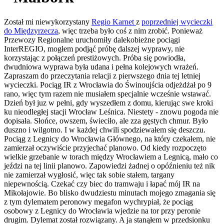
Został mi niewykorzystany
Regio Karnet
z
poprzedniej wycieczki
do Międzyrzecza
, więc trzeba było coś z nim zrobić. Ponieważ
Przewozy Regionalne uruchomiły dalekobieżne pociągi
InterREGIO, mogłem podjąć próbę dalszej wyprawy, nie
korzystając z połączeń prestiżowych. Próba się powiodła,
dwudniowa wyprawa była udana i pełna kolejowych wrażeń.
Zapraszam do przeczytania relacji z pierwszego dnia tej letniej
wycieczki. Pociąg IR z Wrocławia do Świnoujścia odjeżdżał po 9
rano, więc tym razem nie musiałem specjalnie wcześnie wstawać.
Dzień był juz w pełni, gdy wyszedłem z domu, kierując swe kroki
ku nieodległej stacji Wrocław Leśnica. Niestety - znowu pogoda nie
dopisała. Słońce, owszem, świeciło, ale zza gęstych chmur. Było
duszno i wilgotno. I w każdej chwili spodziewałem się deszczu.
Pociąg z Legnicy do Wrocławia Głównego, na który czekałem, nie
zamierzał oczywiście przyjechać planowo. Od kiedy rozpoczęto
wielkie grzebanie w torach między Wrocławiem a Legnicą, mało co
jeździ na tej linii planowo. Zapowiedzi żadnej o opóźnieniu też nik
nie zamierzał wygłosić, więc tak sobie stałem, targany
niepewnością. Czekać czy biec do tramwaju i łapać mój IR na
Mikołajowie. Bo blisko dwudziestu minutach mojego zmagania się
z tym dylematem peronowy megafon wychrypiał, że pociąg
osobowy z Legnicy do Wrocławia wjedzie na tor przy peronie
drugim. Dylemat został rozwiązany. A ja stanąłem w przedsionku