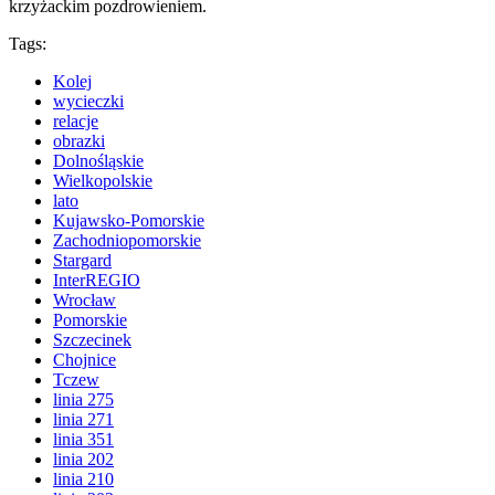
krzyżackim pozdrowieniem.
Tags:
Kolej
wycieczki
relacje
obrazki
Dolnośląskie
Wielkopolskie
lato
Kujawsko-Pomorskie
Zachodniopomorskie
Stargard
InterREGIO
Wrocław
Pomorskie
Szczecinek
Chojnice
Tczew
linia 275
linia 271
linia 351
linia 202
linia 210