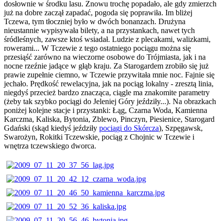
dosłownie w środku lasu. Znowu trochę popadało, ale gdy zmierzch
już na dobre zaczął zapadać, pogoda się poprawiła. Im bliżej
Tczewa, tym tłoczniej było w dwóch bonanzach. Drużyna
nieustannie wypisywała bilety, a na przystankach, nawet tych
śródleśnych, zawsze ktoś wsiadał. Ludzie z plecakami, walizkami,
rowerami... W Tczewie z tego ostatniego pociągu można się
przesiąść zarówno na wieczorne osobowe do Trójmiasta, jak i na
nocne rzeźnie jadące w głąb kraju. Za Starogardem zrobiło się już
prawie zupełnie ciemno, w Tczewie przywitała mnie noc. Fajnie się
jechało. Prędkość rewelacyjna, jak na pociąg lokalny - zresztą linia,
niegdyś przecież bardzo znacząca, ciągle ma znakomite parametry
(żeby tak szybko pociągi do Jeleniej Góry jeździły...). Na obrazkach
poniżej kolejne stacje i przystanki: Łąg, Czarna Woda, Kamienna
Karczma, Kaliska, Bytonia, Zblewo, Pinczyn, Piesienice, Starogard
Gdański (skąd kiedyś jeździły
pociągi do Skórcza
), Szpęgawsk,
Swarożyn, Rokitki Tczewskie, pociąg z Chojnic w Tczewie i
wnętrza tczewskiego dworca.