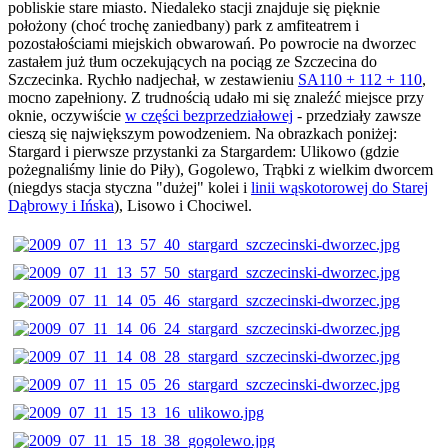
pobliskie stare miasto. Niedaleko stacji znajduje się pięknie
położony (choć trochę zaniedbany) park z amfiteatrem i
pozostałościami miejskich obwarowań. Po powrocie na dworzec
zastałem już tłum oczekujących na pociąg ze Szczecina do
Szczecinka. Rychło nadjechał, w zestawieniu
SA110 + 112 + 110
,
mocno zapełniony. Z trudnością udało mi się znaleźć miejsce przy
oknie, oczywiście
w części bezprzedziałowej
- przedziały zawsze
cieszą się największym powodzeniem. Na obrazkach poniżej:
Stargard i pierwsze przystanki za Stargardem: Ulikowo (gdzie
pożegnaliśmy linie do Piły), Gogolewo, Trąbki z wielkim dworcem
(niegdys stacja styczna "dużej" kolei i
linii wąskotorowej do Starej
Dąbrowy i Ińska
), Lisowo i Chociwel.