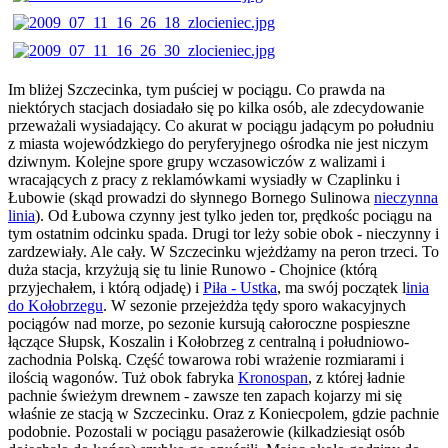
Im bliżej Szczecinka, tym puściej w pociągu. Co prawda na
niektórych stacjach dosiadało się po kilka osób, ale zdecydowanie
przeważali wysiadający. Co akurat w pociągu jadącym po południu
z miasta wojewódzkiego do peryferyjnego ośrodka nie jest niczym
dziwnym. Kolejne spore grupy wczasowiczów z walizami i
wracających z pracy z reklamówkami wysiadły w Czaplinku i
Łubowie (skąd prowadzi do słynnego Bornego Sulinowa
nieczynna
linia
). Od Łubowa czynny jest tylko jeden tor, prędkośc pociągu na
tym ostatnim odcinku spada. Drugi tor leży sobie obok - nieczynny i
zardzewiały. Ale cały. W Szczecinku wjeżdżamy na peron trzeci. To
duża stacja, krzyżują się tu linie Runowo - Chojnice (którą
przyjechałem, i którą odjadę) i
Piła - Ustka
, ma swój początek l
inia
do Kołobrzegu
. W sezonie przejeżdża tędy sporo wakacyjnych
pociągów nad morze, po sezonie kursują całoroczne pospieszne
łączące Słupsk, Koszalin i Kołobrzeg z centralną i południowo-
zachodnia Polską. Część towarowa robi wrażenie rozmiarami i
ilością wagonów. Tuż obok fabryka
Kronospan
, z której ładnie
pachnie świeżym drewnem - zawsze ten zapach kojarzy mi się
właśnie ze stacją w Szczecinku. Oraz z Koniecpolem, gdzie pachnie
podobnie. Pozostali w pociągu pasażerowie (kilkadziesiąt osób