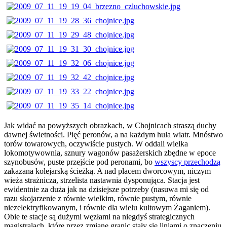
Jak widać na powyższych obrazkach, w Chojnicach straszą duchy
dawnej świetności. Pięć peronów, a na każdym hula wiatr. Mnóstwo
torów towarowych, oczywiście pustych. W oddali wielka
lokomotywownia, sznury wagonów pasażerskich zbędne w epoce
szynobusów, puste przejście pod peronami, bo
wszyscy przechodzą
zakazana kolejarską ścieżką. A nad placem dworcowym, niczym
wieża strażnicza, strzelista nastawnia dysponująca. Stacja jest
ewidentnie za duża jak na dzisiejsze potrzeby (nasuwa mi się od
razu skojarzenie z równie wielkim, równie pustym, równie
niezelektryfikowanym, i równie dla wielu kultowym Żaganiem).
Obie te stacje są dużymi węzłami na niegdyś strategicznych
magistralach, które przez zmianę granic stały się liniami o znaczeniu