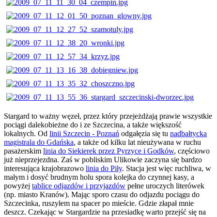
Stargard to ważny węzeł, przez który przejeżdżają prawie wszystkie
pociągi dalekobieżne do i ze Szczecina, a także większość
lokalnych. Od
linii Szczecin - Poznań
odgałęzia się tu
nadbałtycka
magistrala do Gdańska
, a także od kilku lat nieużywana w ruchu
pasażerskim
linia do Siekierek przez Pyrzyce i Godków
, częściowo
już nieprzejezdna. Zaś w pobliskim Ulikowie zaczyna się bardzo
interesująca krajobrazowo
linia do Piły
. Stacja jest więc ruchliwa, w
małym i dosyć brudnym holu spora kolejka do czynnej kasy, a
powyżej
tablice odjazdów i przyjazdów
pełne uroczych literówek
(np. miasto Kranów). Mając sporo czasu do odjazdu pociągu do
Szczecinka, ruszyłem na spacer po mieście. Gdzie złapał mnie
deszcz. Czekając w Stargardzie na przesiadkę warto przejść się na