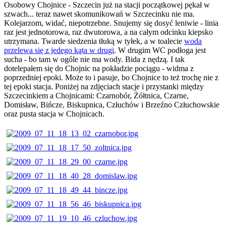
Osobowy Chojnice - Szczecin już na stacji początkowej pękał w
szwach... teraz nawet skomunikowań w Szczecinku nie ma.
Kolejarzom, widać, niepotrzebne. Snujemy się dosyć leniwie - linia
raz jest jednotorowa, raz dwutorowa, a na całym odcinku kiepsko
utrzymana. Twarde siedzenia tłuką w tyłek, a w toalecie
woda
przelewa się z jedego kąta w drugi
. W drugim WC podłoga jest
sucha - bo tam w ogóle nie ma wody. Bida z nędzą. I tak
dotelepałem się do Chojnic na pokładzie pociągu - widma z
poprzedniej epoki. Może to i pasuje, bo Chojnice to też trochę nie z
tej epoki stacja. Poniżej na zdjęciach stacje i przystanki między
Szczecinkiem a Chojnicami: Czarnobór, Żółtnica, Czarne,
Domisław, Bińcze, Biskupnica, Człuchów i Brzeźno Człuchowskie
oraz pusta stacja w Chojnicach.