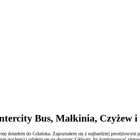
ntercity Bus, Małkinia, Czyżew 
nię dotarłem do Gdańska. Zapoznałem się z najbardziej prestiżowym
enie noclegu) i udałem się na dworzec Główny, by kontynuować zimową