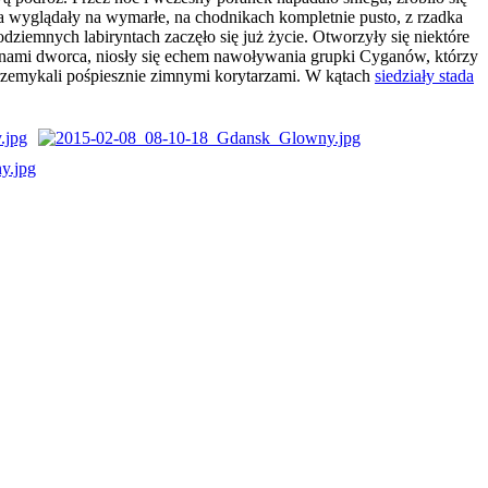
 wyglądały na wymarłe, na chodnikach kompletnie pusto, z rzadka
dziemnych labiryntach zaczęło się już życie. Otworzyły się niektóre
eronami dworca, niosły się echem nawoływania grupki Cyganów, którzy
 przemykali pośpiesznie zimnymi korytarzami. W kątach
siedziały stada