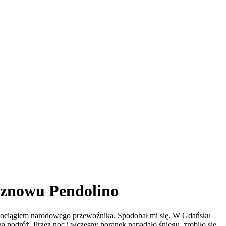
i znowu Pendolino
 pociągiem narodowego przewoźnika. Spodobał mi się. W Gdańsku
 podróż. Przez noc i wczesny poranek napadało śniegu, zrobiło się