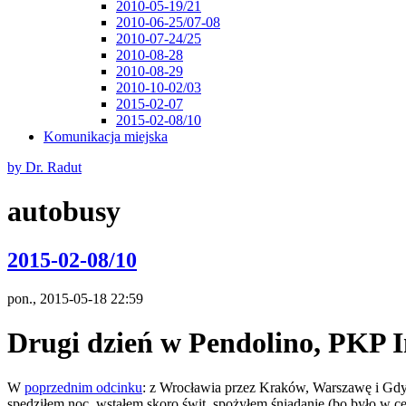
2010-05-19/21
2010-06-25/07-08
2010-07-24/25
2010-08-28
2010-08-29
2010-10-02/03
2015-02-07
2015-02-08/10
Komunikacja miejska
by Dr. Radut
autobusy
2015-02-08/10
pon., 2015-05-18 22:59
Drugi dzień w Pendolino, PKP I
W
poprzednim odcinku
: z Wrocławia przez Kraków, Warszawę i Gdy
spędziłem noc, wstałem skoro świt, spożyłem śniadanie (bo było w c