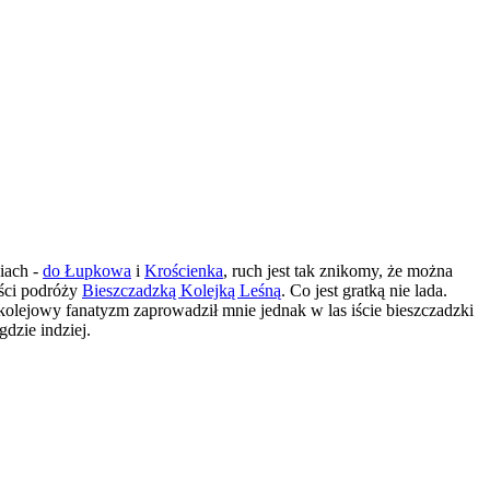
iach -
do Łupkowa
i
Krościenka
, ruch jest tak znikomy, że można
ości podróży
Bieszczadzką Kolejką Leśną
. Co jest gratką nie lada.
kolejowy fanatyzm zaprowadził mnie jednak w las iście bieszczadzki
dzie indziej.