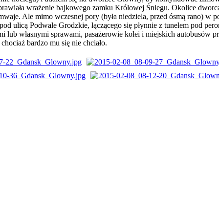
sprawiała wrażenie bajkowego zamku Królowej Śniegu. Okolice dworca
amwaje. Ale mimo wczesnej pory (była niedziela, przed ósmą rano) w po
a pod ulicą Podwale Grodzkie, łączącego się płynnie z tunelem pod p
esami lub własnymi sprawami, pasażerowie kolei i miejskich autobusów
 chociaż bardzo mu się nie chciało.