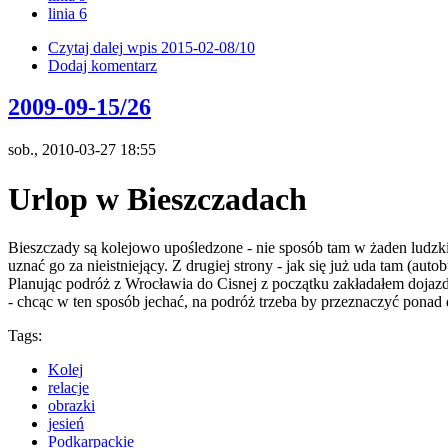
linia 6
Czytaj dalej
wpis 2015-02-08/10
Dodaj komentarz
2009-09-15/26
sob., 2010-03-27 18:55
Urlop w Bieszczadach
Bieszczady są kolejowo upośledzone - nie sposób tam w żaden ludzki
uznać go za nieistniejący. Z drugiej strony - jak się już uda tam (a
Planując podróż z Wrocławia do Cisnej z początku zakładałem dojazd
- chcąc w ten sposób jechać, na podróż trzeba by przeznaczyć ponad 
Tags:
Kolej
relacje
obrazki
jesień
Podkarpackie