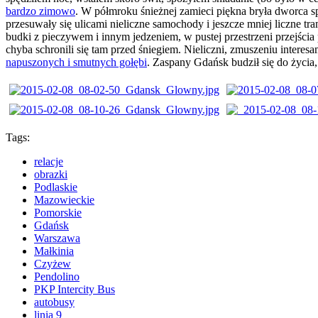
bardzo zimowo
. W półmroku śnieżnej zamieci piękna bryła dworca 
przesuwały się ulicami nieliczne samochody i jeszcze mniej liczne tr
budki z pieczywem i innym jedzeniem, w pustej przestrzeni przejści
chyba schronili się tam przed śniegiem. Nieliczni, zmuszeniu inter
napuszonych i smutnych gołębi
. Zaspany Gdańsk budził się do życia,
Tags:
relacje
obrazki
Podlaskie
Mazowieckie
Pomorskie
Gdańsk
Warszawa
Małkinia
Czyżew
Pendolino
PKP Intercity Bus
autobusy
linia 9