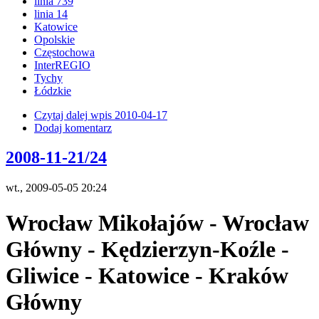
linia 739
linia 14
Katowice
Opolskie
Częstochowa
InterREGIO
Tychy
Łódzkie
Czytaj dalej
wpis 2010-04-17
Dodaj komentarz
2008-11-21/24
wt., 2009-05-05 20:24
Wrocław Mikołajów - Wrocław
Główny - Kędzierzyn-Koźle -
Gliwice - Katowice - Kraków
Główny