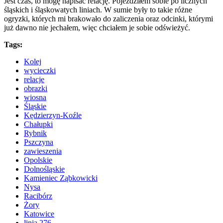
Jest czas, to mogę napisać relację. Pojeździłem sobie po licznych
śląskich i śląskowatych liniach. W sumie były to takie różne
ogryzki, których mi brakowało do zaliczenia oraz odcinki, którymi
już dawno nie jechałem, więc chciałem je sobie odświeżyć.
Tags:
Kolej
wycieczki
relacje
obrazki
wiosna
Śląskie
Kędzierzyn-Koźle
Chałupki
Rybnik
Pszczyna
zawieszenia
Opolskie
Dolnośląskie
Kamieniec Ząbkowicki
Nysa
Racibórz
Żory
Katowice
linia 276