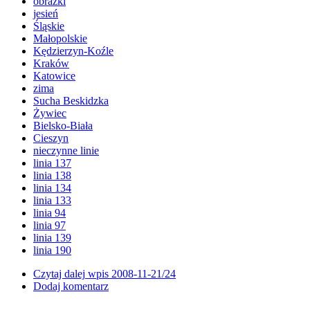
obrazki
jesień
Śląskie
Małopolskie
Kędzierzyn-Koźle
Kraków
Katowice
zima
Sucha Beskidzka
Żywiec
Bielsko-Biała
Cieszyn
nieczynne linie
linia 137
linia 138
linia 134
linia 133
linia 94
linia 97
linia 139
linia 190
Czytaj dalej
wpis 2008-11-21/24
Dodaj komentarz