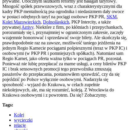
prywatne. Ubocznym skutkiem reformy jest bałagan taryfowy.
Mnogość spółek przewozowych, wraz z charakterystycznymi dla
kadry PKP mentalnością psa ogrodnika i niedasizmem dały owoce
w postaci odrębnych taryf na pociągi osobowe PKP PR,
SKM
,
Kolei Mazowieckich
,
Dolnośląskich
, PKP Intercity, a także
prywatnej
Arrivy
. Niektóre z firm, po kłótniach i przepychankach,
porozumiały się i, przynajmniej w ograniczonym zakresie, zaczęły
wzajemnie honorować i sprzedawać swoje bilety. Ale skończyła się,
prawdopodobnie raz na zawsze, możliwość taniego jeżdżenia na
jednym Regio Karnecie pociągami pośpiesznymi (teraz w PKP IC) i
osobowymi (w PKP PR i pomniejszych spółkach). Natomiast sam
Regio Karnet, jako oferta ważna tylko w pociągach PR, pozostał.
Ponieważ nie lubię przepłacać za marne usługi, a ceny biletów PKP
IC i brak sensownych promocji tego przewoźnika zmuszają
pasażerów do przepłacania, postanowiłem sprawdzić, czy da się
pojeździć po Polsce wyłącznie osobowymi. Nadarzyła się
sposobność - wyjazd do Krakowa, w celach zupełnie
niekolejowych, ale, ma się rozumieć, koleją. Z Wrocławia do
Krakowa osobowymi i z powrotem. Da się? Zobaczymy.
Tags:
Kolej
wycieczki
relacje