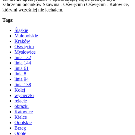
zaliczeniu odcinków Skawina - Oświęcim i Oświęcim - Katowice,
którymi wcześniej nie jechałem.
Tags:
Śląskie
Małopolskie
Kraków
Oświęcim
Mysłowice
linia 132
linia 144
linia 61
linia 8
linia 94
linia 138
Kolej
wycieczki
relacje
obrazki
Katowice
Kielce
Opolskie
Brzeg
Opole