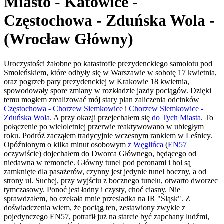
Miasto - Katowice -
Częstochowa - Zduńska Wola -
(Wrocław Główny)
Uroczystości żałobne po katastrofie prezydenckiego samolotu pod
Smoleńskiem, które odbyły się w Warszawie w sobotę 17 kwietnia,
oraz pogrzeb pary prezydenckiej w Krakowie 18 kwietnia,
spowodowały spore zmiany w rozkładzie jazdy pociągów. Dzięki
temu mogłem zrealizować mój stary plan zaliczenia odcinków
Częstochowa - Chorzew Siemkowice
i
Chorzew Siemkowice -
Zduńska Wola
. A przy okazji przejechałem się
do Tych Miasta
. To
połączenie po wieloletniej przerwie reaktywowano w ubiegłym
roku. Podróż zacząłem tradycyjnie wczesnym rankiem w Leśnicy.
Opóźnionym o kilka minut osobowym
z Węglińca
(
EN57
oczywiście) dojechałem do Dworca Głównego, będącego od
niedawna w remoncie. Główny tunel pod peronami i hol są
zamknięte dla pasażerów, czynny jest jedynie tunel boczny, a od
strony ul. Suchej, przy wyjściu z bocznego tunelu, otwarto dworzec
tymczasowy. Ponoć jest ładny i czysty, choć ciasny. Nie
sprawdzałem, bo czekała mnie przesiadka na IR "Śląsk". Z
doświadczenia wiem, że pociąg ten, zestawiony zwykle z
pojedynczego EN57, potrafił już na starcie być zapchany ludźmi,