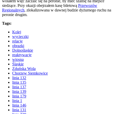
wolałem więc zaczaić się na peronie, by mieć szansę na miejsce
siedzące. Przy okazji obejrzałem kasę biletową
Przewozów
Regionalnych
, zlokalizowana w dawnej budzie dyżurnego ruchu na
peronie drugim.
Tags:
Kolej
wycieczki
relacje
obrazki
Dolnośląskie
reaktywacje
wiosna
Śląskie
Zduńska Wola
Chorzew Siemkowice
linia 132
linia 135
linia 137
linia 139
linia 179
linia 1
linia 146
linia 131