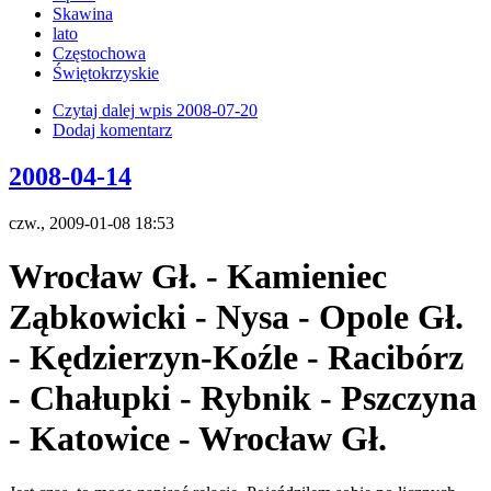
Skawina
lato
Częstochowa
Świętokrzyskie
Czytaj dalej
wpis 2008-07-20
Dodaj komentarz
2008-04-14
czw., 2009-01-08 18:53
Wrocław Gł. - Kamieniec
Ząbkowicki - Nysa - Opole Gł.
- Kędzierzyn-Koźle - Racibórz
- Chałupki - Rybnik - Pszczyna
- Katowice - Wrocław Gł.